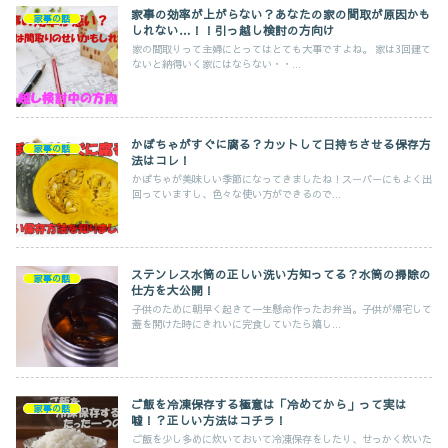
家事の効率が上がらない？あなたの家の間取が原因かも
家事の話
しれない…！！引っ越し検討の方向け
家の間取りって主婦にとってはとても大事ですよね。 家は3回建て
ないと納得いく家にはならない・・...
かぼちゃがすぐに腐る？カットして日持ちさせる保存方
家事の話
法はコレ！
かぼちゃが美味しい季節になってきましたね！スーパーにもよく出
回っていますし、色々な使い方ができるので...
ステンレス水筒の正しい洗い方知ってる？水筒の掃除の
家事の話
仕方を大公開！
子供のために朝早く起きて一生懸命作ったお弁当。子供が帰宅して
蓋を開けた時にきれいに完食していたら嬉し...
ご飯を冷凍保存する極意は「冷めてから」って実は
家事の話
嘘！？正しい方法はコチラ！
ご飯を少し多めに炊いておいて冷凍保存をしたり、せっかく炊いた