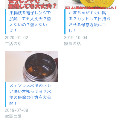
爪楊枝を電子レンジで
かぼちゃがすぐに腐
加熱しても大丈夫？燃
る？カットして日持ち
えないの？燃えない
させる保存方法はコ
よ！
レ！
2020-01-02
2019-10-04
生活の話
家事の話
ステンレス水筒の正し
い洗い方知ってる？水
筒の掃除の仕方を大公
開！
2019-07-08
家事の話