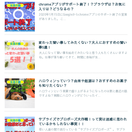
chromeアプリがサポート終了！？ブラウザは？お気に
生活の話
入りは？どうなるの？
2020年1月15日にGoogleからchromeアプリのサポート終了の宣言
がありました。 こ...
変わった習い事してみたくない？大人におすすめの習い
生活の話
事5選！
大人になって習い事を始めてみたいなと思う人もたくさんいますよ
ね。仕事が落ち着いてきて、時間に余裕が生...
ハロウィンっていつ？由来や起源は？おすすめのお菓子
生活の話
も知りたくない？
ハロウィンという言葉で盛り上がるようになったのは割と最近の話
ですよね？実際にハロウィンがどういったイ...
サプライズでプロポーズ大作戦！って実は迷惑に思われ
生活の話
ているかもしれない事実！！
若い人達の間で流行っている“サプライズプロポーズ”。 サプラ