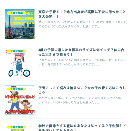
東京で子育て！？地方出身者が実際に不安に思ったこと
子育て情報
を大公開！！
地方出身の方で、旦那さんの転勤などをきっかけに東京で子育てを
することになった人も少なくないと思います...
4歳の子供に適した自転車のサイズは何インチ？体に合
子育て情報
った大きさで乗ろう！
子供が４才くらいになると周りの色々なことに興味を持ち始めます
よね！外で動きまわることも増えてきます。...
子育てしてて悩みは絶えない？女の子の育て方はこうし
子育て情報
よう！
娘が生まれて10年。あっという間だったと言えばあっという間。
いやはや、いろいろあったなぁとも思ったり...
学校で掃除をする意味をあなたは知ってる？子供伝えて
子育て情報
お手伝いしてもらおう！