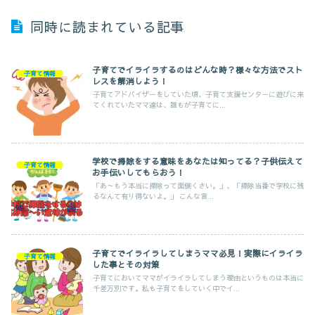
同時に読まれている記事
子育てでイライラするのはどんな時？様々な方法でスト
子育て情報
レスを解消しよう！
子育てアドバイザーをしていた頃、子育て支援センターに遊びに来
てくれていたママ達は、誰もが子育てに...
学校で掃除をする意味をあなたは知ってる？子供伝えて
子育て情報
お手伝いしてもらおう！
「あ～もう本当に掃除って面倒くさい。」、「掃除当番で学校に残
るなんて有り得ないよ。」 こんな言...
子育てでイライラしてしまうママ必見！実際にイライラ
子育て情報
した事とその対策
子育てにおいてママがイライラしてしまう理由というものは本当に
千差万別です。私も子育てをしていく中でイ...