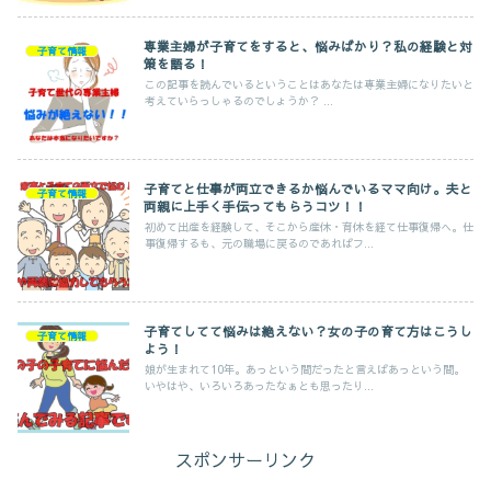
専業主婦が子育てをすると、悩みばかり？私の経験と対
子育て情報
策を語る！
この記事を読んでいるということはあなたは専業主婦になりたいと
考えていらっしゃるのでしょうか？ ...
子育てと仕事が両立できるか悩んでいるママ向け。夫と
子育て情報
両親に上手く手伝ってもらうコツ！！
初めて出産を経験して、そこから産休・育休を経て仕事復帰へ。仕
事復帰するも、元の職場に戻るのであればフ...
子育てしてて悩みは絶えない？女の子の育て方はこうし
子育て情報
よう！
娘が生まれて10年。あっという間だったと言えばあっという間。
いやはや、いろいろあったなぁとも思ったり...
スポンサーリンク